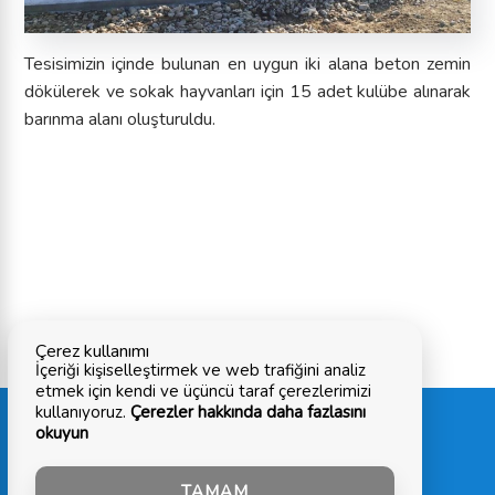
Tesisimizin içinde bulunan en uygun iki alana beton zemin
dökülerek ve sokak hayvanları için 15 adet kulübe alınarak
barınma alanı oluşturuldu.
Çerez kullanımı
İçeriği kişiselleştirmek ve web trafiğini analiz
etmek için kendi ve üçüncü taraf çerezlerimizi
Erkoç Cd. No: 12 Taşköprü/Çiftlikköy - YALOVA
kullanıyoruz.
Çerezler hakkında daha fazlasını
Tel: 0226 350 00 40 / Faks: 0226 350 00 41 / E-
okuyun
Posta:yakab@yakab.gov.tr
TAMAM